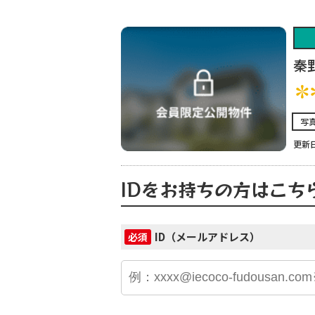
秦
✽
写
更新日
IDをお持ちの方はこち
ID（メールアドレス）
必須