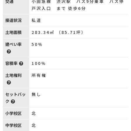
交通
小田急線 渋沢駅 バス9分乗車 バス停
戸沢入口 まで 徒歩6分
接道状況
私道
土地面積
283.34㎡ （85.71坪）
建ぺい率
50%
容積率
100%
土地権利
所有権
セットバッ
無し
ク
小学校区
北
中学校区
北