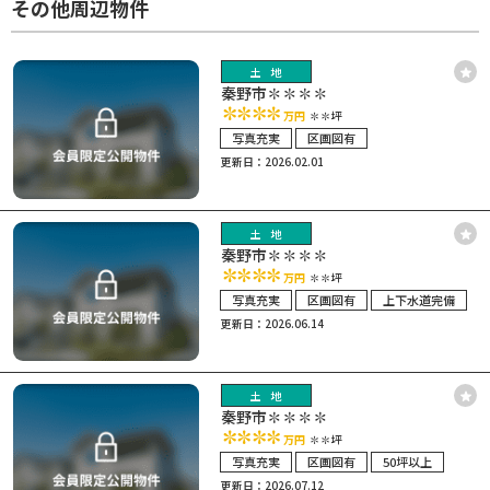
その他周辺物件
土地
秦野市✽✽✽✽
✽✽✽✽
万円
✽✽坪
写真充実
区画図有
更新日：2026.02.01
土地
秦野市✽✽✽✽
✽✽✽✽
万円
✽✽坪
写真充実
区画図有
上下水道完備
更新日：2026.06.14
土地
秦野市✽✽✽✽
✽✽✽✽
万円
✽✽坪
写真充実
区画図有
50坪以上
更新日：2026.07.12