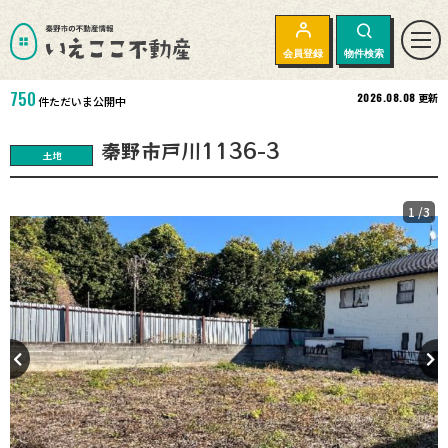
会員登録
物件検索
750
2026.08.08
更新
件ただいま公開中
秦野市戸川1136-3
土地
1
/3