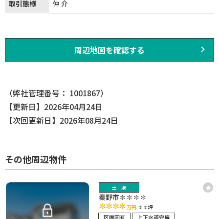
取引態様
仲介
周辺地図を確認する
（弊社管理番号： 1001867）
【更新日】2026年04月24日
【次回更新日】2026年08月24日
その他周辺物件
土地
秦野市✽✽✽✽
✽✽✽✽
万円
✽✽坪
区画図有
上下水道完備