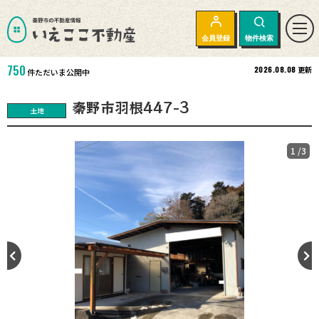
会員登録
物件検索
750
2026.08.08
更新
件ただいま公開中
秦野市羽根447-3
土地
1
/3