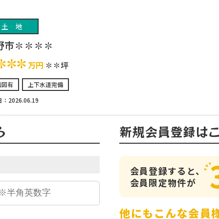
土地
野市✽✽✽✽
✽✽✽
万円
✽✽坪
画図有
上下水道完備
：2026.06.19
ら
新規会員登録は
会員登録すると、
会員限定物件が
他にもこんな会員