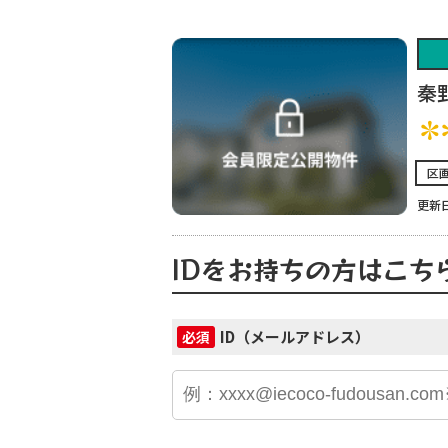
秦
✽
区
更新日
IDをお持ちの方はこち
ID（メールアドレス）
必須