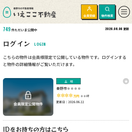
会員登録
物件検索
749
2026.08.06
更新
件ただいま公開中
ログイン
LOGIN
こちらの物件は会員様限定で公開している物件です。ログインする
と物件の詳細情報がご覧いただけます。
土地
秦野市✽✽✽✽
✽✽✽✽
万円
✽✽坪
更新日：2026.06.22
IDをお持ちの方はこちら