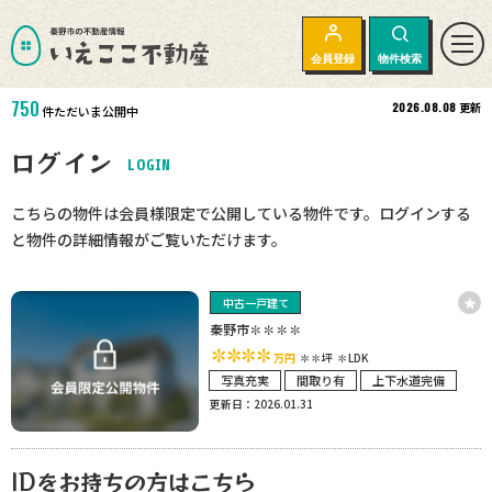
会員登録
物件検索
750
2026.08.08
更新
件ただいま公開中
ログイン
LOGIN
こちらの物件は会員様限定で公開している物件です。ログインする
と物件の詳細情報がご覧いただけます。
中古一戸建て
秦野市✽✽✽✽
✽✽✽✽
万円
✽✽坪
✽LDK
写真充実
間取り有
上下水道完備
更新日：2026.01.31
IDをお持ちの方はこちら