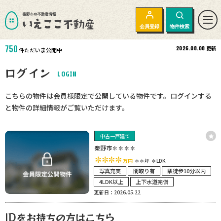
会員登録
物件検索
750
2026.08.08
更新
件ただいま公開中
ログイン
LOGIN
こちらの物件は会員様限定で公開している物件です。ログインする
と物件の詳細情報がご覧いただけます。
中古一戸建て
秦野市✽✽✽✽
✽✽✽✽
万円
✽✽坪
✽LDK
写真充実
間取り有
駅徒歩10分以内
4LDK以上
上下水道完備
更新日：2026.05.22
IDをお持ちの方はこちら