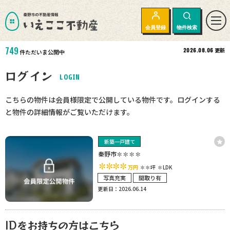
会員登録
物件検索
749
2026.08.06
更新
件ただいま公開中
ログイン
LOGIN
こちらの物件は会員様限定で公開している物件です。ログインする
と物件の詳細情報がご覧いただけます。
新築一戸建て
秦野市✽✽✽✽
✽✽✽✽
万円
✽✽坪
✽LDK
写真充実
間取り有
更新日：2026.06.14
IDをお持ちの方はこちら