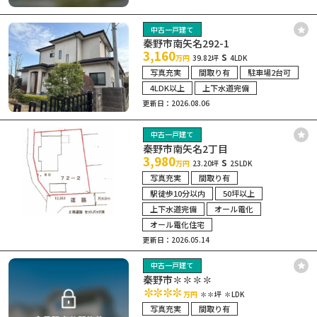
中古一戸建て
秦野市南矢名292-1
3,160
s
万円
39.82坪
4LDK
写真充実
間取り有
駐車場2台可
4LDK以上
上下水道完備
更新日：2026.08.06
中古一戸建て
秦野市南矢名2丁目
3,980
s
万円
23.20坪
2SLDK
写真充実
間取り有
駅徒歩10分以内
50坪以上
上下水道完備
オール電化
オール電化住宅
更新日：2026.05.14
中古一戸建て
秦野市✽✽✽✽
✽✽✽✽
万円
✽✽坪
✽LDK
写真充実
間取り有