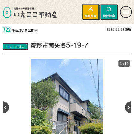
会員登録
物件検索
722
2026.08.09
更新
件ただいま公開中
秦野市南矢名5-19-7
中古一戸建て
1
/10