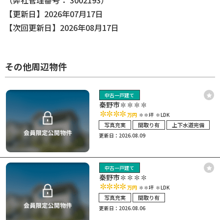
（弊社管理番号： 3002193）
【更新日】2026年07月17日
【次回更新日】2026年08月17日
その他周辺物件
中古一戸建て
秦野市✽✽✽✽
✽✽✽✽
万円
✽✽坪
✽LDK
写真充実
間取り有
上下水道完備
更新日：2026.08.09
中古一戸建て
秦野市✽✽✽✽
✽✽✽✽
万円
✽✽坪
✽LDK
写真充実
間取り有
更新日：2026.08.06