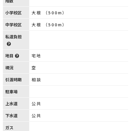
階数
小学校区
大根 （500m）
中学校区
大根 （500m）
私道負担
地目
宅地
現況
空
引渡時期
相談
駐車場
上水道
公共
下水道
公共
ガス